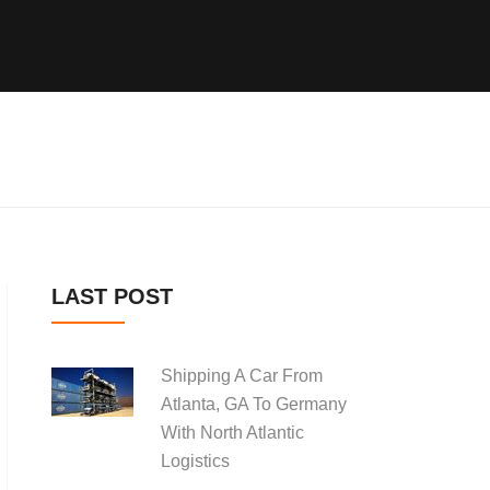
LAST POST
Shipping A Car From
Atlanta, GA To Germany
With North Atlantic
Logistics