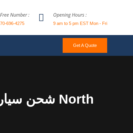
 Free Number :
Opening Hours :
770-696-4275
9 am to 5 pm EST Mon - Fri
Get A Quote
شحن سيارة م