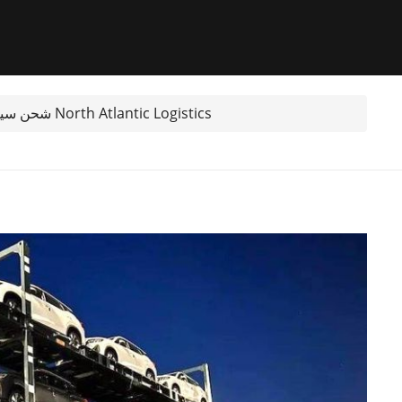
شحن سيارة من أتلانتا، الولايات المتحدة إلى تونس مع North Atlantic Logistics