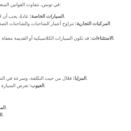
في تونس، تتفاوت القوانين المتعلقة بعمر السيارات المسموح باستيرادها على النحو التالي:
عادةً، يجب أن لا يتجاوز عمر السيارات الخاصة من 5 إلى 7 سنوات.
السيارات الخاصة:
المركبات التجارية:
قد تكون السيارات الكلاسيكية أو القديمة معفاة من قيود العمر، بشرط الحصول على تصاريح خاصة.
الاستثناءات:
فعّال من حيث التكلفة، وسرعة في التحميل والتفريغ، ومناسب للسيارات القابلة للتشغيل.
المزايا:
تعرض السيارة للعوامل الجوية، قيود على حمل الأغراض الشخصية.
العيوب:
توفير في التكاليف، حماية جزئية داخل الحاوية.
المز
احتمال حدوث تأخيرات، قيود على المساحة.
ال