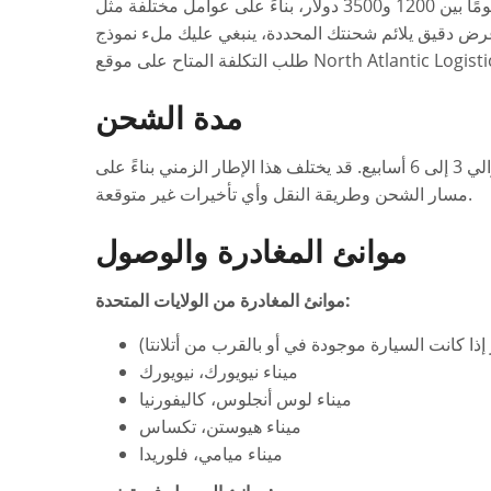
تتراوح تكلفة شحن سيارة من الولايات المتحدة إلى تونس عمومًا بين 1200 و3500 دولار، بناءً على عوامل مختلفة مثل
رض دقيق يلائم شحنتك المحددة، ينبغي عليك ملء نموذج
لتكلفة المتاح على موقع North Atlantic Logistics.
مدة الشحن
عادةً ما يستغرق شحن سيارة من الولايات المتحدة إلى تونس حوالي 3 إلى 6 أسابيع. قد يختلف هذا الإطار الزمني بناءً على
مسار الشحن وطريقة النقل وأي تأخيرات غير متوقعة.
موانئ المغادرة والوصول
موانئ المغادرة من الولايات المتحدة:
ر إذا كانت السيارة موجودة في أو بالقرب من أتلانتا)
ميناء نيويورك، نيويورك
ميناء لوس أنجلوس، كاليفورنيا
ميناء هيوستن، تكساس
ميناء ميامي، فلوريدا